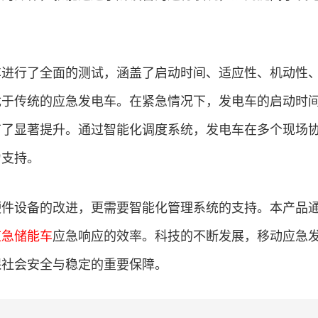
车进行了全面的测试，涵盖了启动时间、适应性、机动性
优于传统的应急发电车。在紧急情况下，发电车的启动时
有了显著提升。通过智能化调度系统，发电车在多个现场
力支持。
硬件设备的改进，更需要智能化管理系统的支持。本产品
应急储能车
应急响应的效率。科技的不断发展，移动应急
保社会安全与稳定的重要保障。