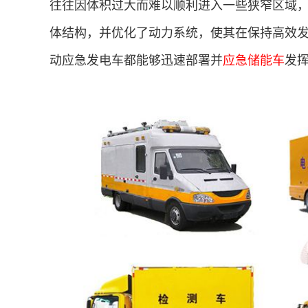
往往因体积过大而难以顺利进入一些狭窄区域
体结构，并优化了动力系统，使其在保持高效
动应急发电车都能够迅速部署并
应急储能车
发