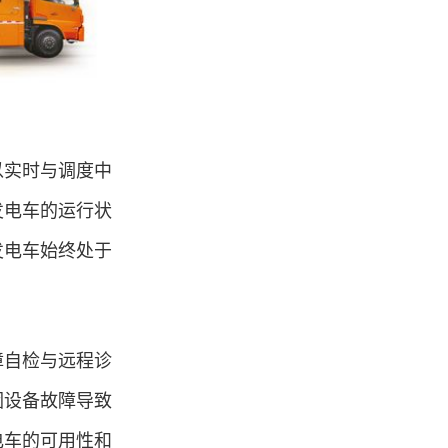
以实时与调度中
发电车的运行状
发电车始终处于
障自检与远程诊
因设备故障导致
电车的可用性和