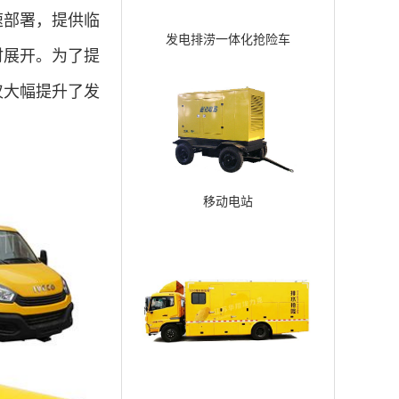
速部署，提供临
发电排涝一体化抢险车
时展开。为了提
仅大幅提升了发
移动电站