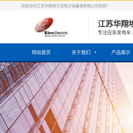
欢迎访问江苏华翔埃力克电力设备械有限公司官网！
江苏华翔
专注应急发电车 
网站首页
关于我们
产品展示