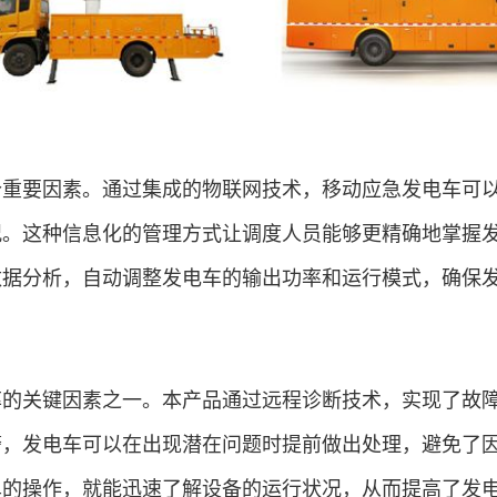
个重要因素。通过集成的物联网技术，移动应急发电车可
况。这种信息化的管理方式让调度人员能够更精确地掌握
数据分析，自动调整发电车的输出功率和运行模式，确保
率的关键因素之一。本产品通过远程诊断技术，实现了故
警，发电车可以在出现潜在问题时提前做出处理，避免了
单的操作，就能迅速了解设备的运行状况，从而提高了发