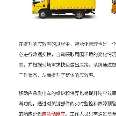
在提升响应效率的过程中，智能化管理也是一
心进行数据交换，自动获取周围环境的变化情
态，并根据现场需求快速做出决策。系统通过
工作状态，从而提升了整体响应效率。
移动应急发电车的维护和保养也是提升响应效
断功能。通过对关键部件的实时监控和故障预
的响应延迟
应急储能车
。工作人员只需通过简