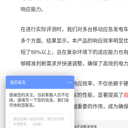
响应能力。
在进行实际评测时，我们对多台移动应急发电
多个方面。结果显示，本产品的响应效率明显
短了50%以上，且在复杂环境下的适应能力也
够精准判断需求并快速调整，确保了高效的电
提升移动应急发电车的响应效率，不仅依赖于
请您留言
在多个方面优化了发电车的性能，显著提高了
感谢您的关注，当前客服人员不在
线，请填写一下您的信息，我们会
的应急管理中发挥越来越重要的作用，成为确
尽快和您联系。
上一篇：
提升电力安全：揭秘UPS不间断发电车