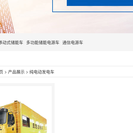
移动式储能车
多功能储能电源车
通信电源车
页
>
产品展示
>
纯电动发电车