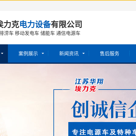
埃力克
电力设备
有限公司
排涝车 移动发电车 储能车 通信电源车
案例展示
新闻资讯
售后服务