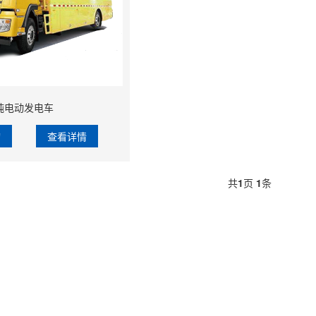
纯电动发电车
询
查看详情
共
1
页
1
条