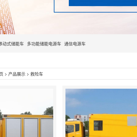
移动式储能车
多功能储能电源车
通信电源车
页
>
产品展示
>
救险车