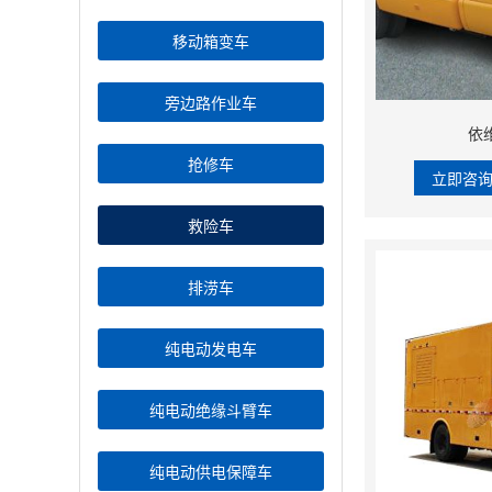
移动箱变车
旁边路作业车
依
抢修车
立即咨
救险车
排涝车
纯电动发电车
纯电动绝缘斗臂车
纯电动供电保障车