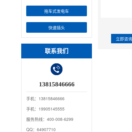
拖车式发电车
快速插头
立即咨
联系我们
13815846666
手机：13815846666
手机：19905145555
服务热线：400-008-6299
QQ：64907710