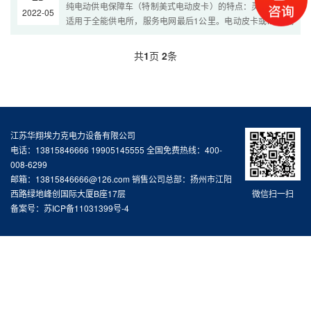
纯电动供电保障车（特制美式电动皮卡）的特点：灵活适用，
2022-05
适用于全能供电所，服务电网最后1公里。电动皮卡或MPV底
盘小巧灵活，通过性强，便于狭窄街道及乡村道路行驶，采用
2+3舒适座椅满足5人内班组用车需求...
共
1
页
2
条
江苏华翔埃力克电力设备有限公司
电话：13815846666 19905145555 全国免费热线：400-
008-6299
邮箱：13815846666@126.com 销售公司总部：扬州市江阳
微信扫一扫
西路绿地峰创国际大厦B座17层
备案号：
苏ICP备11031399号-4