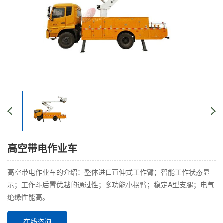
高空带电作业车
高空带电作业车的介绍：整体进口直伸式工作臂；智能工作状态显
示；工作斗后置优越的通过性；多功能小拐臂；稳定A型支腿；电气
绝缘性能高。
在线咨询