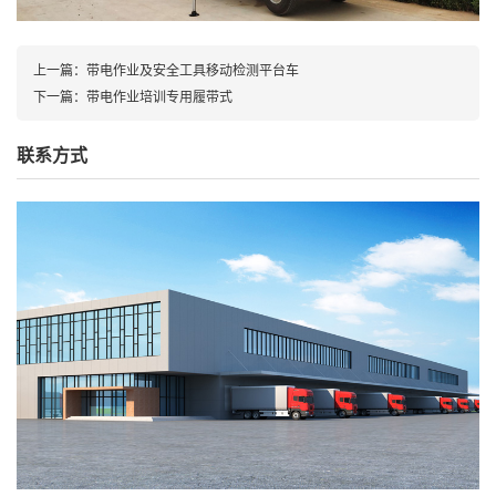
上一篇：
带电作业及安全工具移动检测平台车
下一篇：
带电作业培训专用履带式
联系方式