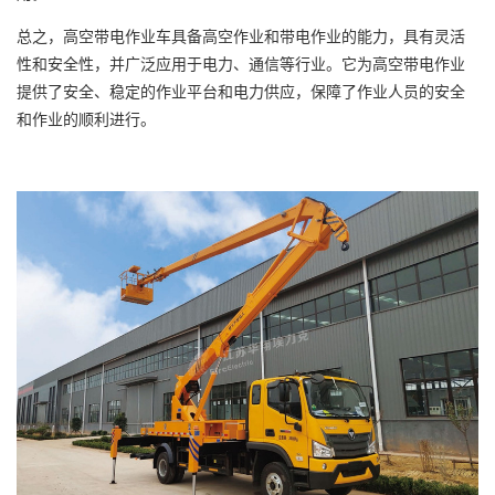
总之，高空带电作业车具备高空作业和带电作业的能力，具有灵活
性和安全性，并广泛应用于电力、通信等行业。它为高空带电作业
提供了安全、稳定的作业平台和电力供应，保障了作业人员的安全
和作业的顺利进行。