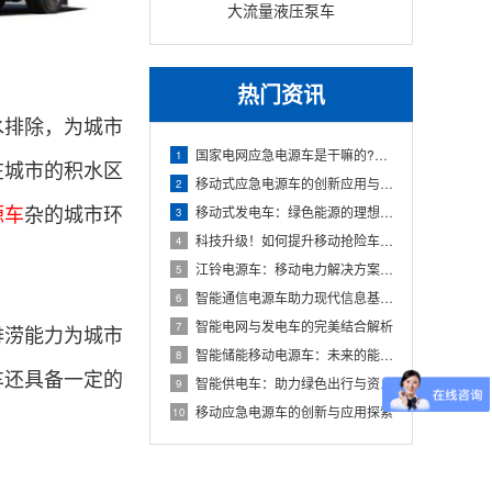
大流量液压泵车
热门资讯
水排除，为城市
国家电网应急电源车是干嘛的?它具备哪些特点和作用性?
1
在城市的积水区
移动式应急电源车的创新应用与发展
2
源车
杂的城市环
移动式发电车：绿色能源的理想解决方案
3
科技升级！如何提升移动抢险车的效率
4
江铃电源车：移动电力解决方案的新时代
5
智能通信电源车助力现代信息基础设施
6
智能电网与发电车的完美结合解析
7
排涝能力为城市
智能储能移动电源车：未来的能源解决方案
8
车还具备一定的
智能供电车：助力绿色出行与资源优化
9
移动应急电源车的创新与应用探索
10