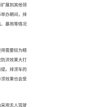
渐扩展到其他领
事举办期间，排
风、暴雨等情况
使用需要较为精
致防洪效果大打
前提。排涝车的
排涝效果也会受
始采用无人驾驶