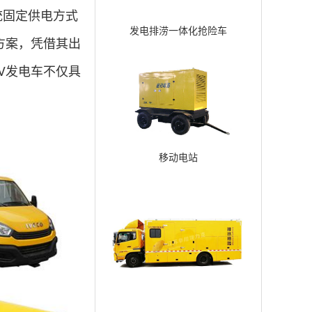
统固定供电方式
发电排涝一体化抢险车
方案，凭借其出
V发电车不仅具
移动电站