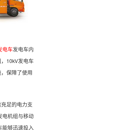
发电车
发电车内
10kV发电车
施，保障了使用
供充足的电力支
发电机组与移动
车能够迅速投入