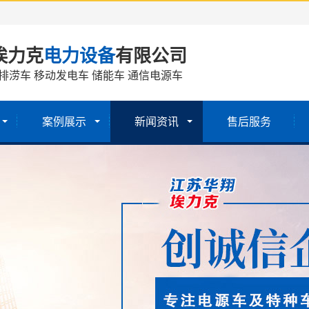
埃力克
电力设备
有限公司
排涝车 移动发电车 储能车 通信电源车
案例展示
新闻资讯
售后服务