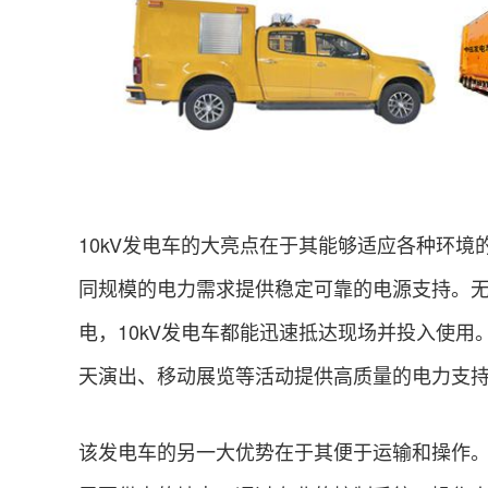
10kV发电车的大亮点在于其能够适应各种环境
同规模的电力需求提供稳定可靠的电源支持。
电，10kV发电车都能迅速抵达现场并投入使
天演出、移动展览等活动提供高质量的电力支
该发电车的另一大优势在于其便于运输和操作