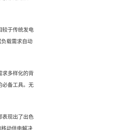
相较于传统发电
据负载需求自动
需求多样化的背
的必备工具。无
都表现出了出色
的移动供电解决