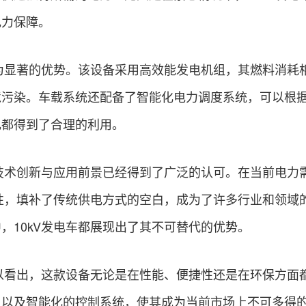
电力保障。
较为显著的优势。该设备采用高效能发电机组，其燃料消耗
境污染。车载系统还配备了智能化电力调度系统，可以根
电都得到了合理的利用。
其技术创新与应用前景已经得到了广泛的认可。在当前电力
全性，填补了传统供电方式的空白，成为了许多行业和领域
，10kV发电车都展现出了其不可替代的优势。
可以看出，这款设备无论是在性能、便捷性还是在环保方面
、以及智能化的控制系统，使其成为当前市场上不可多得