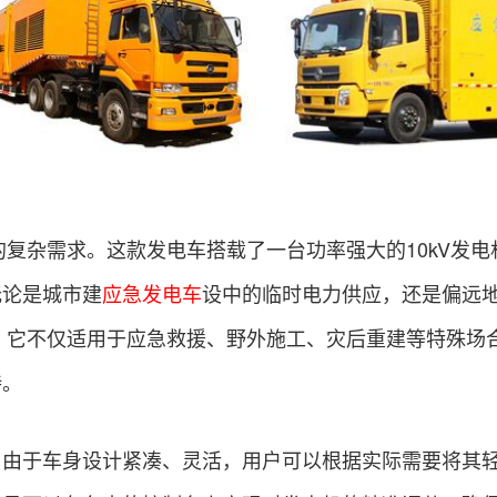
的复杂需求。这款发电车搭载了一台功率强大的10kV发
无论是城市建
应急发电车
设中的临时电力供应，还是偏远
用。它不仅适用于应急救援、野外施工、灾后重建等特殊场
持。
。由于车身设计紧凑、灵活，用户可以根据实际需要将其